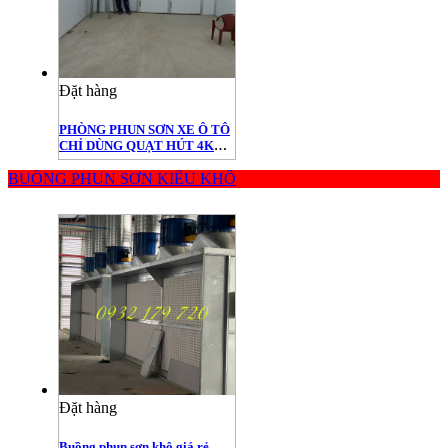
Đặt hàng
PHÒNG PHUN SƠN XE Ô TÔ
CHỈ DÙNG QUẠT HÚT 4KW
GIÁ 63.000.000 ĐỒNG
BUỒNG PHUN SƠN KIỂU KHÔ
Đặt hàng
Buồng phun sơn khô giá rẻ