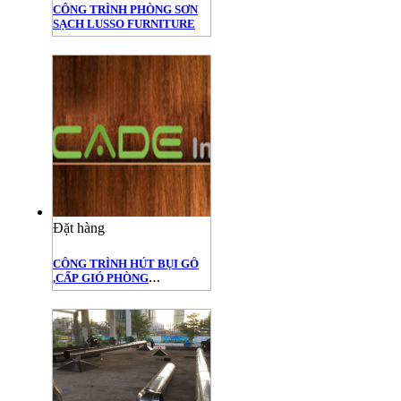
CÔNG TRÌNH PHÒNG SƠN
SẠCH LUSSO FURNITURE
Đặt hàng
CÔNG TRÌNH HÚT BỤI GỖ
,CẤP GIÓ PHÒNG
SƠN,PHÒNG SẤY
SƠN,PHÒNG PANEL EPS
CHO CTY NỘI THẤT
LECADE