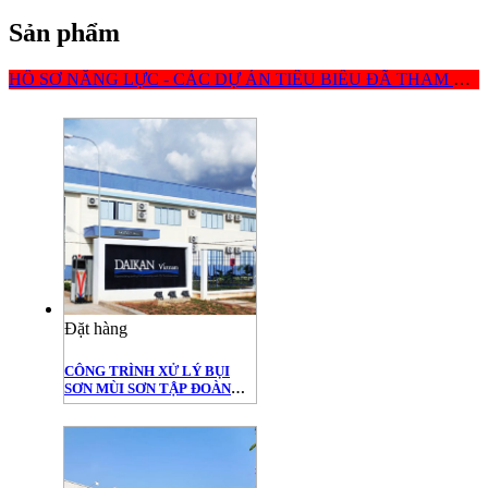
Sản phẩm
HỒ SƠ NĂNG LỰC - CÁC DỰ ÁN TIÊU BIỂU ĐÃ THAM GIA
Đặt hàng
CÔNG TRÌNH XỬ LÝ BỤI
SƠN MÙI SƠN TẬP ĐOÀN
DAIKAN NHẬT BẢN