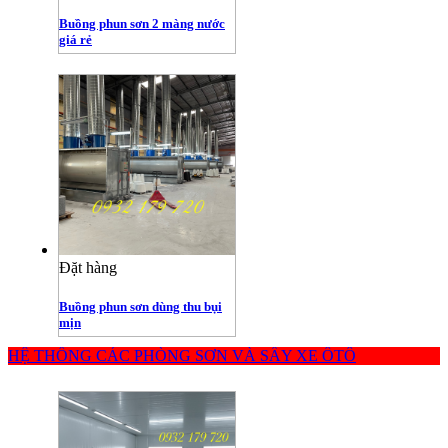
Buồng phun sơn 2 màng nước
giá rẻ
Đặt hàng
Buồng phun sơn dùng thu bụi
mịn
HỆ THỐNG CÁC PHÒNG SƠN VÀ SẤY XE ÔTÔ