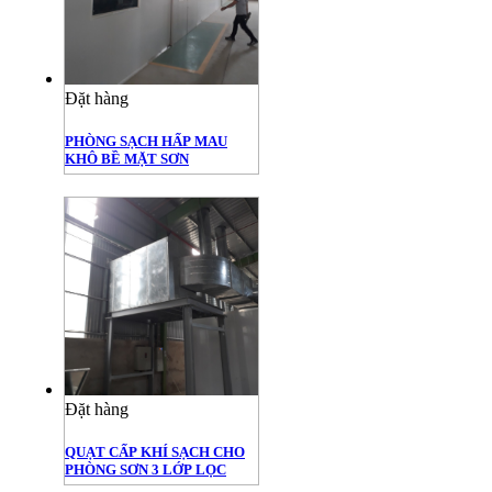
Đặt hàng
PHÒNG SẠCH HẤP MAU
KHÔ BỀ MẶT SƠN
Đặt hàng
QUẠT CẤP KHÍ SẠCH CHO
PHÒNG SƠN 3 LỚP LỌC