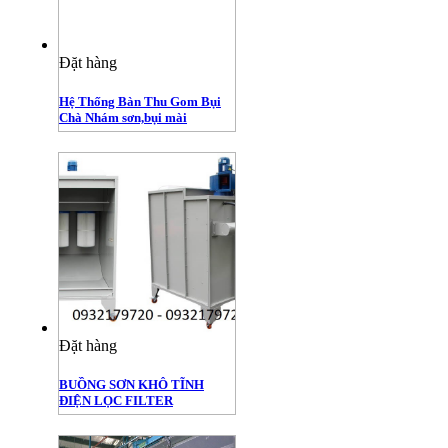
Đặt hàng
Hệ Thống Bàn Thu Gom Bụi
Chà Nhám sơn,bụi mài
Đặt hàng
BUỒNG SƠN KHÔ TĨNH
ĐIỆN LỌC FILTER