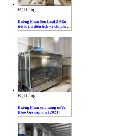
Đặt hàng
Buồng Phun Sơn Loại 2 Mặt
tiết kiệm diện tích và chi phí -
Gọi 0932179720
Đặt hàng
Buồng Phun sơn màng nước
[Báo Giá cập nhật 2023]