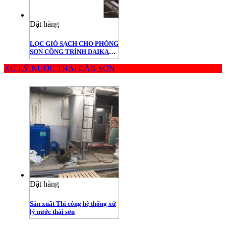
Đặt hàng
LỌC GIÓ SẠCH CHO PHÒNG
SƠN CÔNG TRÌNH DAIKAN
VIETNAM
XỬ LÝ NƯỚC THẢI CẶN SƠN
Đặt hàng
Sản xuất Thi công hệ thống xử
lý nước thải sơn