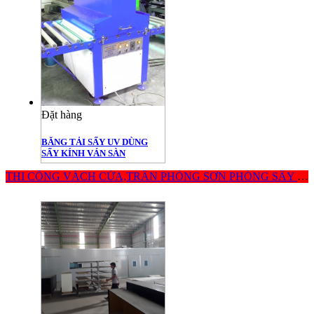
Đặt hàng
BĂNG TẢI SẤY UV DÙNG
SẤY KÍNH VÁN SÀN
THI CÔNG VÁCH CỬA,TRẦN PHÒNG SƠN PHÒNG SẤY BẰNG TẤM PANEL