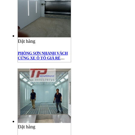
Đặt hàng
PHÒNG SƠN NHANH VÁCH
CỨNG XE Ô TÔ GIÁ RẺ
85.000.000 ĐỒNG DÙNG
BUỒNG SƠN MÀNG NƯỚC
Đặt hàng