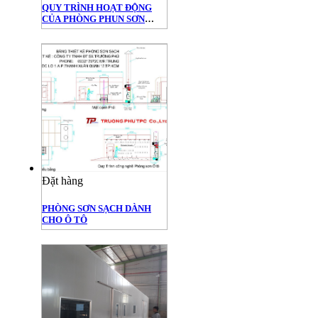
QUY TRÌNH HOẠT ĐỘNG
CỦA PHÒNG PHUN SƠN
SẠCH CHUẨN GMP
Đặt hàng
PHÒNG SƠN SẠCH DÀNH
CHO Ô TÔ