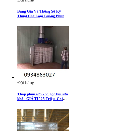
Bảng Giá Và Thông Số Kỹ
Thuật Các Loại Buồng Phun
Sơn
Đặt hàng
Tháp phun sơn khô ,lọc bụi sơn
khô - GIÁ TỪ 25 Triệu -Gọi
Ngay 0932179720