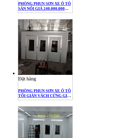
PHÒNG PHUN SƠN XE Ô TÔ
SÀN NỔI GIÁ 240.000.000
ĐỒNG
Đặt hàng
PHÒNG PHUN SƠN XE Ô TÔ
TỐI GIẢN VÁCH CỨNG GIÁ
70.000.000 ĐỒNG (DÙNG
BUỒNG SƠN KHÔ)