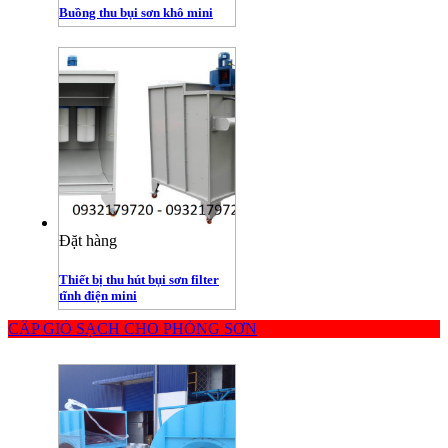
Buồng thu bụi sơn khô mini
Đặt hàng
Thiết bị thu hút bụi sơn filter
tĩnh điện mini
CẤP GIÓ SẠCH CHO PHÒNG SƠN