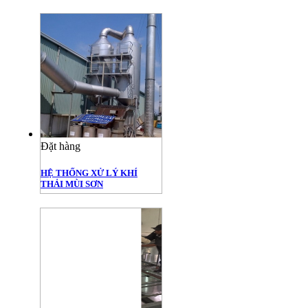
Đặt hàng
HỆ THỐNG XỬ LÝ KHÍ
THẢI MÙI SƠN