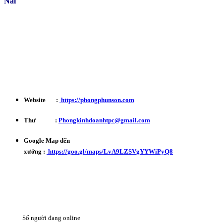
Nai
Kinh Doanh : 0932 179 720
Phản ánh - Khiếu nại Hotline : 0934 863 027
Bảo Hành - Bảo Trì : 0702 301 145
Website :
https://phongphunson.com
Thư :
Phongkinhdoanhtpc@gmail.com
Google Map đến
xưởng :
https://goo.gl/maps/LvA9LZSVgYYWiPyQ8
Số người đang online
12