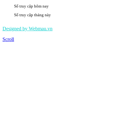
Số truy cập hôm nay
2376
Số truy cập tháng này
495797
Designed by Webmau.vn
Scroll