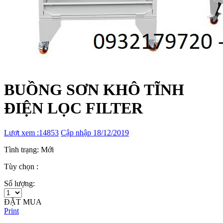
BUỒNG SƠN KHÔ TĨNH
ĐIỆN LỌC FILTER
Lượt xem :14853
Cập nhập 18/12/2019
Tình trạng: Mới
Tùy chọn :
Số lượng:
ĐẶT MUA
Print