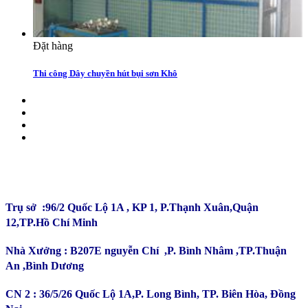
Đặt hàng
Thi công Dây chuyền hút bụi sơn Khô
CÔNG TY TNHH ĐẦU TƯ SẢN XUẤT TRƯỜNG
PHÚ
Trụ sở :96/2 Quốc Lộ 1A , KP 1, P.Thạnh Xuân,Quận
12,TP.Hồ Chí Minh
Nhà Xưởng : B207E nguyễn Chí ,P. Bình Nhâm ,TP.Thuận
An ,Bình Dương
CN 2 : 36/5/26 Quốc Lộ 1A,P. Long Bình, TP. Biên Hòa, Đồng