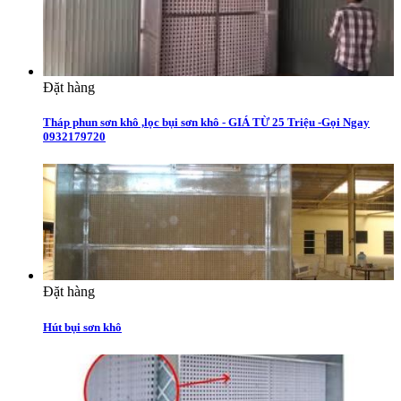
Đặt hàng
Tháp phun sơn khô ,lọc bụi sơn khô - GIÁ TỪ 25 Triệu -Gọi Ngay
0932179720
Đặt hàng
Hút bụi sơn khô