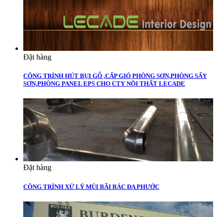
Đặt hàng
CÔNG TRÌNH HÚT BỤI GỖ ,CẤP GIÓ PHÒNG SƠN,PHÒNG SẤY
SƠN,PHÒNG PANEL EPS CHO CTY NỘI THẤT LECADE
Đặt hàng
CÔNG TRÌNH XỬ LÝ MÙI BÃI RÁC ĐA PHƯỚC