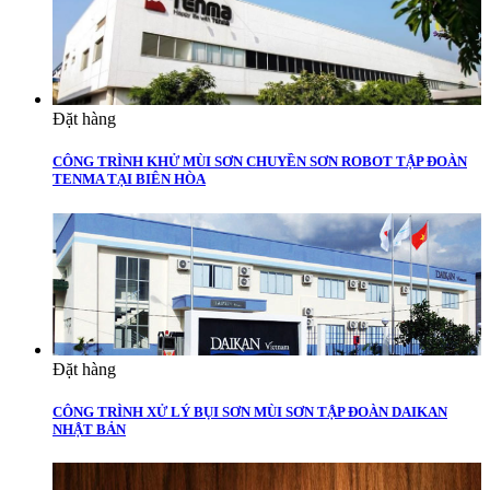
Đặt hàng
CÔNG TRÌNH KHỬ MÙI SƠN CHUYỀN SƠN ROBOT TẬP ĐOÀN
TENMA TẠI BIÊN HÒA
Đặt hàng
CÔNG TRÌNH XỬ LÝ BỤI SƠN MÙI SƠN TẬP ĐOÀN DAIKAN
NHẬT BẢN