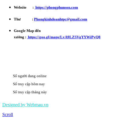
Website :
https://phongphunson.com
Thư :
Phongkinhdoanhtpc@gmail.com
Google Map đến
xưởng :
https://goo.gl/maps/LvA9LZSVgYYWiPyQ8
Số người đang online
17
Số truy cập hôm nay
1063
Số truy cập tháng này
490871
Designed by Webmau.vn
Scroll