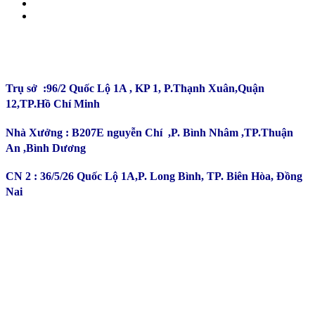
CÔNG TY TNHH ĐẦU TƯ SẢN XUẤT TRƯỜNG
PHÚ
Trụ sở :96/2 Quốc Lộ 1A , KP 1, P.Thạnh Xuân,Quận
12,TP.Hồ Chí Minh
Nhà Xưởng : B207E nguyễn Chí ,P. Bình Nhâm ,TP.Thuận
An ,Bình Dương
CN 2 : 36/5/26 Quốc Lộ 1A,P. Long Bình, TP. Biên Hòa, Đồng
Nai
Kinh Doanh : 0932 179 720
Phản ánh - Khiếu nại Hotline : 0934 863 027
Bảo Hành - Bảo Trì : 0702 301 145