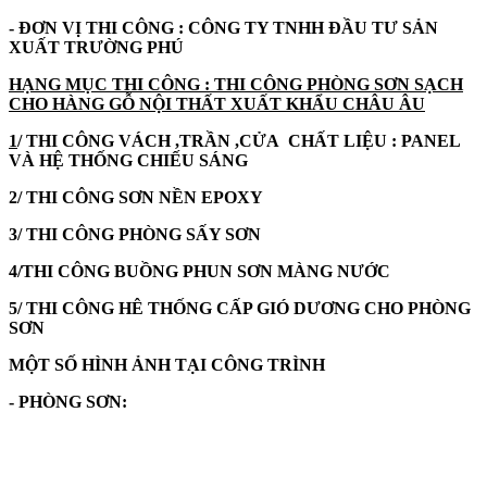
- ĐƠN VỊ THI CÔNG : CÔNG TY TNHH ĐẦU TƯ SẢN
XUẤT TRƯỜNG PHÚ
HẠNG MỤC THI CÔNG : THI CÔNG PHÒNG SƠN SẠCH
CHO HÀNG GỖ NỘI THẤT XUẤT KHẨU CHÂU ÂU
1
/ THI CÔNG VÁCH ,TRẦN ,CỬA CHẤT LIỆU : PANEL
VÀ HỆ THỐNG CHIẾU SÁNG
2/ THI CÔNG SƠN NỀN EPOXY
3/ THI CÔNG PHÒNG SẤY SƠN
4/THI CÔNG BUỒNG PHUN SƠN MÀNG NƯỚC
5/ THI CÔNG HÊ THỐNG CẤP GIÓ DƯƠNG CHO PHÒNG
SƠN
MỘT SỐ HÌNH ẢNH TẠI CÔNG TRÌNH
- PHÒNG SƠN: