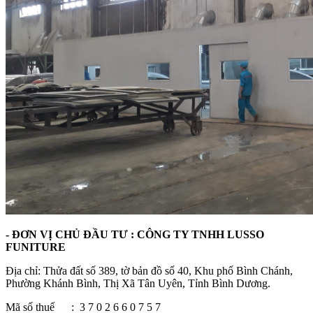
- Đ
ƠN VỊ CHỦ ĐẦU TƯ : CÔNG TY TNHH LUSSO
FUNITURE
Địa chỉ: Thửa đất số 389, tờ bản đồ số 40, Khu phố Bình Chánh,
Phường Khánh Bình, Thị Xã Tân Uyên, Tỉnh Bình Dương.
Mã số thuế : 3 7 0 2 6 6 0 7 5 7