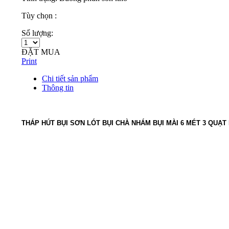
Tùy chọn :
Số lượng:
ĐẶT MUA
Print
Chi tiết sản phẩm
Thông tin
THÁP HÚT BỤI SƠN LÓT BỤI CHÀ NHÁM BỤI MÀI 6 MÉT 3 QUẠT