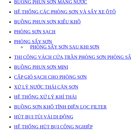
BUỒNG PHUN SƠN MÀNG NƯỚC
HỆ THỐNG CÁC PHÒNG SƠN VÀ SẤY XE ÔTÔ
BUỒNG PHUN SƠN KIỂU KHÔ
PHÒNG SƠN SẠCH
PHÒNG SẤY SƠN
PHÒNG SẤY SƠN SAU KHI SƠN
THI CÔNG VÁCH CỬA,TRẦN PHÒNG SƠN PHÒNG S
BUỒNG PHUN SƠN MINI
CẤP GIÓ SẠCH CHO PHÒNG SƠN
XỬ LÝ NƯỚC THẢI CẶN SƠN
HỆ THỐNG XỬ LÝ KHÍ THẢI
BUỒNG SƠN KHÔ TĨNH ĐIỆN LỌC FILTER
HÚT BỤI TÚI VẢI DI ĐỘNG
HỆ THỐNG HÚT BỤI CÔNG NGHIỆP