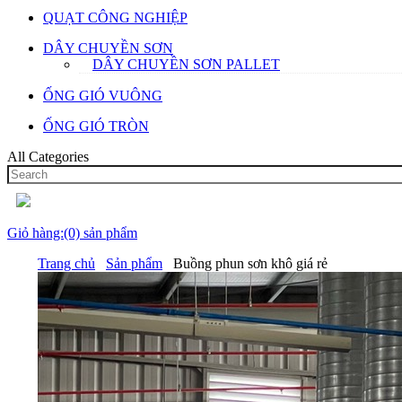
QUẠT CÔNG NGHIỆP
DÂY CHUYỀN SƠN
DÂY CHUYỀN SƠN PALLET
ỐNG GIÓ VUÔNG
ỐNG GIÓ TRÒN
All Categories
Giỏ hàng:(0) sản phẩm
Trang chủ
Sản phẩm
Buồng phun sơn khô giá rẻ