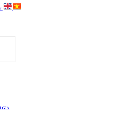
i!
M GIA