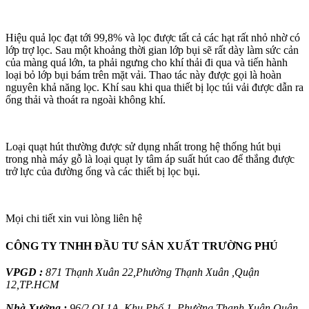
Hiệu quả lọc đạt tới 99,8% và lọc được tất cả các hạt rất nhỏ nhờ có
lớp trợ lọc. Sau một khoảng thời gian lớp bụi sẽ rất dày làm sức cản
của màng quá lớn, ta phải ngưng cho khí thải đi qua và tiến hành
loại bỏ lớp bụi bám trên mặt vải. Thao tác này được gọi là hoàn
nguyên khả năng lọc. Khí sau khi qua thiết bị lọc túi vải được dẫn ra
ống thải và thoát ra ngoài không khí.
Loại quạt hút thường được sử dụng nhất trong hệ thống hút bụi
trong nhà máy gỗ là loại quạt ly tâm áp suất hút cao để thắng được
trở lực của đường ống và các thiết bị lọc bụi.
Mọi chi tiết xin vui lòng liên hệ
CÔNG TY TNHH ĐẦU TƯ SẢN XUẤT TRƯỜNG PHÚ
VPGD :
871 Thạnh Xuân 22,Phường Thạnh Xuân ,Quận
12,TP.HCM
Nhà Xưởng :
96/2 QL1A, Khu Phố 1,
Phường Thạnh Xuân,Quận