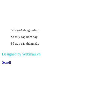
Số người đang online
17
Số truy cập hôm nay
312
Số truy cập tháng này
493733
Designed by Webmau.vn
Scroll