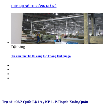
HÚT BỤI GỖ THI CÔNG GIÁ RẺ
Đặt hàng
Tư vấn thiết kế thi công Hệ Thống Hút bụi gỗ
CÔNG TY TNHH ĐẦU TƯ SẢN XUẤT TRƯỜNG
PHÚ
Trụ sở :96/2 Quốc Lộ 1A , KP 1, P.Thạnh Xuân,Quận