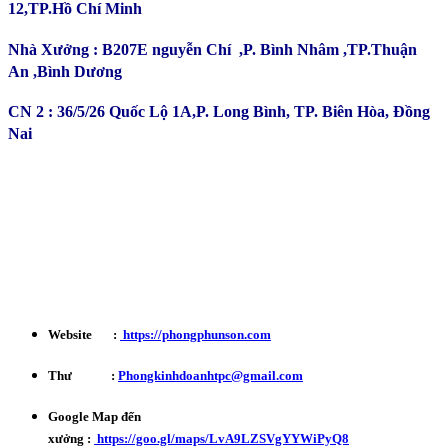
12,TP.Hồ Chí Minh
Nhà Xưởng : B207E nguyễn Chí ,P. Bình Nhâm ,TP.Thuận
An ,Bình Dương
CN 2 : 36/5/26 Quốc Lộ 1A,P. Long Bình, TP. Biên Hòa, Đồng
Nai
Kinh Doanh : 0932 179 720
Phản ánh - Khiếu nại Hotline : 0934 863 027
Bảo Hành - Bảo Trì : 0702 301 145
Website :
https://phongphunson.com
Thư :
Phongkinhdoanhtpc@gmail.com
Google Map đến
xưởng :
https://goo.gl/maps/LvA9LZSVgYYWiPyQ8