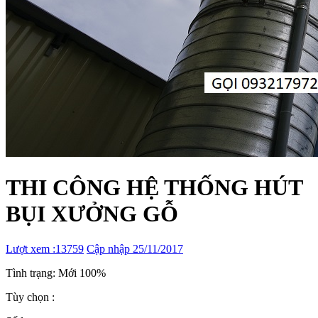
THI CÔNG HỆ THỐNG HÚT
BỤI XƯỞNG GỖ
Lượt xem :13759
Cập nhập 25/11/2017
Tình trạng: Mới 100%
Tùy chọn :