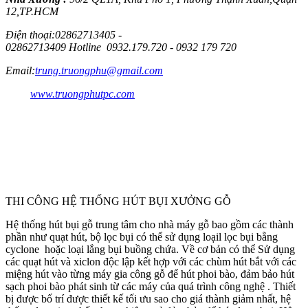
12,TP.HCM
Điện thoại:02862713405 -
02862713409 Hotline 0932.179.720 - 0932 179 720
Email:
trung.truongphu@gmail.com
Wed:
www.truongphutpc.com
CHI NHÁNH BÌNH DƯƠNG:
Nhà Xưởng:
Lô 39 Mỹ Phước Tân Vạn,Phường Định
Hòa,TP.Thủ Dầu Một,T.Bình Dương
Mobile:
0932179720
THI CÔNG HỆ THỐNG HÚT BỤI XƯỞNG GỖ
Hệ thống hút bụi gỗ trung tâm cho nhà máy gỗ bao gồm các thành
phần như quạt hút, bộ lọc bụi có thể sử dụng loạil lọc bụi bằng
cyclone
hoặc loại lắng bụi buồng chứa. Về cơ bản có thể Sử dụng
các quạt hút và xiclon độc lập kết hợp với các chùm hút bắt với các
miệng hút vào từng máy gia công gỗ để hút phoi bào, đảm bảo hút
sạch phoi bào phát sinh từ các máy của quá trình công nghệ . Thiết
bị được bố trí được thiết kế tối ưu sao cho giá thành giảm nhất, hệ