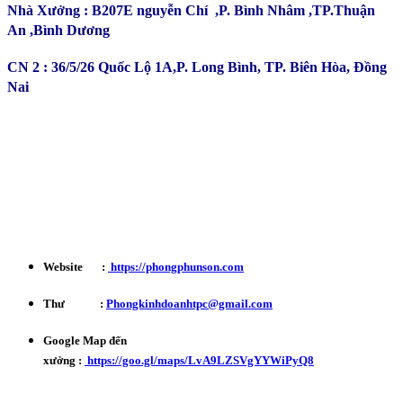
Nhà Xưởng : B207E nguyễn Chí ,P. Bình Nhâm ,TP.Thuận
An ,Bình Dương
CN 2 : 36/5/26 Quốc Lộ 1A,P. Long Bình, TP. Biên Hòa, Đồng
Nai
Kinh Doanh : 0932 179 720
Phản ánh - Khiếu nại Hotline : 0934 863 027
Bảo Hành - Bảo Trì : 0702 301 145
Website :
https://phongphunson.com
Thư :
Phongkinhdoanhtpc@gmail.com
Google Map đến
xưởng :
https://goo.gl/maps/LvA9LZSVgYYWiPyQ8