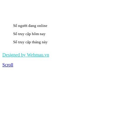
Số người đang online
23
Số truy cập hôm nay
1873
Số truy cập tháng này
495294
Designed by Webmau.vn
Scroll