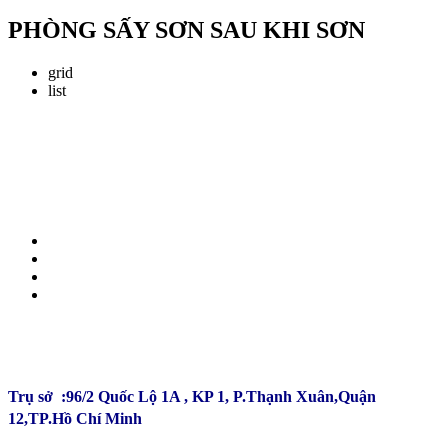
PHÒNG SẤY SƠN SAU KHI SƠN
grid
list
CÔNG TY TNHH ĐẦU TƯ SẢN XUẤT TRƯỜNG
PHÚ
Trụ sở :96/2 Quốc Lộ 1A , KP 1, P.Thạnh Xuân,Quận
12,TP.Hồ Chí Minh