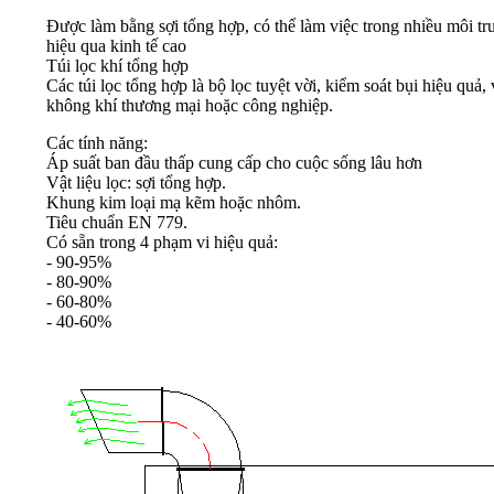
Được làm bằng sợi tổng hợp, có thể làm việc trong nhiều môi tr
hiệu qua kinh tế cao
Túi lọc khí tổng hợp
Các túi lọc tổng hợp là bộ lọc tuyệt vời, kiểm soát bụi hiệu q
không khí thương mại hoặc công ngh
iệp.
Các tính năng:
Áp suất ban đầu thấp cung cấp cho cuộc sống lâu hơn
Vật liệu lọc: sợi tổng hợp.
Khung kim loại mạ kẽm hoặc nhôm.
Tiêu chuẩn EN 779.
Có sẵn trong 4 phạm vi hiệu quả:
- 90-95%
- 80-90%
- 60-80%
- 40-60%