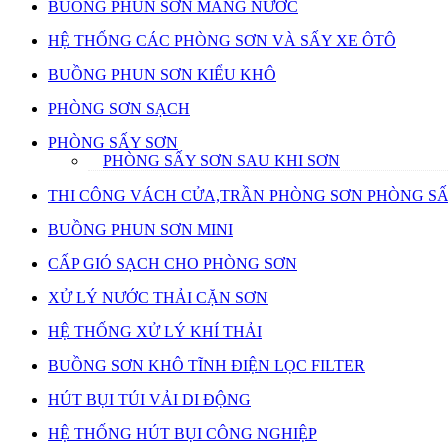
BUỒNG PHUN SƠN MÀNG NƯỚC
HỆ THỐNG CÁC PHÒNG SƠN VÀ SẤY XE ÔTÔ
BUỒNG PHUN SƠN KIỂU KHÔ
PHÒNG SƠN SẠCH
PHÒNG SẤY SƠN
PHÒNG SẤY SƠN SAU KHI SƠN
THI CÔNG VÁCH CỬA,TRẦN PHÒNG SƠN PHÒNG S
BUỒNG PHUN SƠN MINI
CẤP GIÓ SẠCH CHO PHÒNG SƠN
XỬ LÝ NƯỚC THẢI CẶN SƠN
HỆ THỐNG XỬ LÝ KHÍ THẢI
BUỒNG SƠN KHÔ TĨNH ĐIỆN LỌC FILTER
HÚT BỤI TÚI VẢI DI ĐỘNG
HỆ THỐNG HÚT BỤI CÔNG NGHIỆP