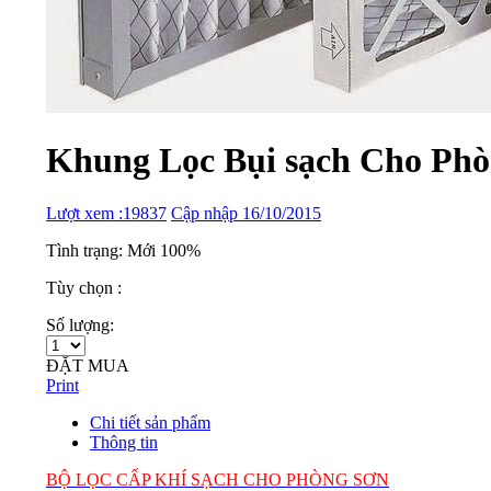
Khung Lọc Bụi sạch Cho Ph
Lượt xem :19837
Cập nhập 16/10/2015
Tình trạng: Mới 100%
Tùy chọn :
Số lượng:
ĐẶT MUA
Print
Chi tiết sản phẩm
Thông tin
BỘ LỌC CẤP KHÍ SẠCH CHO PHÒNG SƠN