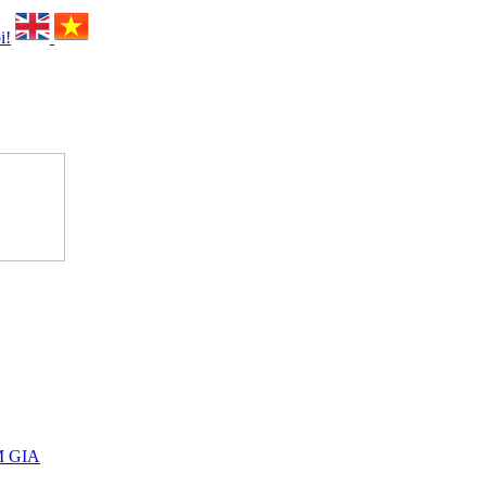
i!
M GIA