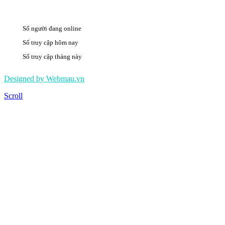
Số người đang online
20
Số truy cập hôm nay
1448
Số truy cập tháng này
494869
Designed by Webmau.vn
Scroll