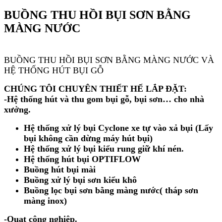
BUỒNG THU HỒI BỤI SƠN BẰNG
MÀNG NƯỚC
BUỒNG THU HỒI BỤI SƠN BẰNG MÀNG NƯỚC VÀ
HỆ THỐNG HÚT BỤI GỖ
CHÚNG TÔI CHUYÊN THIẾT HẾ LẮP ĐẶT:
-Hệ thống hút và thu gom bụi gỗ, bụi sơn… cho nhà
xưởng.
Hệ thống xử lý bụi Cyclone xe tự vào xả bụi (Lấy
bụi không cần dừng máy hút bụi)
Hệ thống xử lý bụi kiểu rung giữ khí nén.
Hệ thống hút bụi OPTIFLOW
Buồng hút bụi mài
Buồng xử lý bụi sơn kiểu khô
Buồng lọc bụi sơn bằng màng nước( tháp sơn
màng inox)
-Quạt công nghiệp.