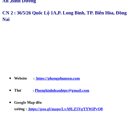
An ,Bình Dương
CN 2 : 36/5/26 Quốc Lộ 1A,P. Long Bình, TP. Biên Hòa, Đồng
Nai
Kinh Doanh : 0932 179 720
Phản ánh - Khiếu nại Hotline : 0934 863 027
Bảo Hành - Bảo Trì : 0702 301 145
Website :
https://phongphunson.com
Thư :
Phongkinhdoanhtpc@gmail.com
Google Map đến
xưởng :
https://goo.gl/maps/LvA9LZSVgYYWiPyQ8