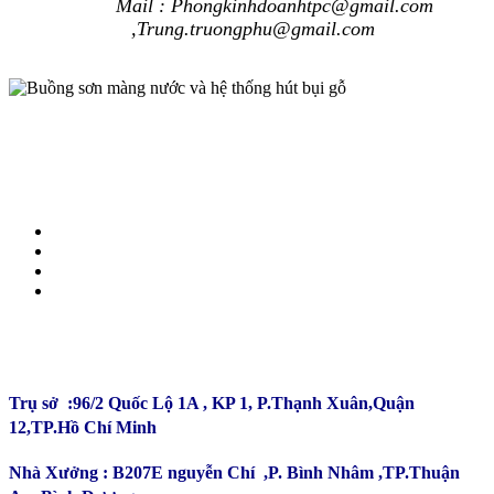
Mail : Phongkinhdoanhtpc@gmail.com
,Trung.truongphu
@gmail.com
CÔNG TY TNHH ĐẦU TƯ SẢN XUẤT TRƯỜNG
PHÚ
Trụ sở :96/2 Quốc Lộ 1A , KP 1, P.Thạnh Xuân,Quận
12,TP.Hồ Chí Minh
Nhà Xưởng : B207E nguyễn Chí ,P. Bình Nhâm ,TP.Thuận