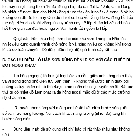
và bắt đầu nóng lên nhiệt độ trong lò sẽ bắt đầu cao lên khoàng 2 - 4 Phút
lúc này nhiệt tăng thêm 16 độ đúng nhiệt độ cài đặt là 40 độ C thì Đồng
hồ nhiệt sẽ ngắt điện cho khởi đồng từ và tắt đèn Ir nhiệt độ trong lò sẽ hạ
xuống còn 38 Độ lúc này Que dò nhiệt sẽ báo về Đồng Hồ và động hồ tiếp
tục cấp điện cho Khởi động từ quy trình này sẽ lặp đi lặp lại đến khi nào
hết thời gian cài đặt hoặc người Vận hành tắt nguồn lò Hấp
- Quạt đảo trần chịu nhiệt làm cho các khu vực Trong Lò Hấp tỏa
nhiệt đều xung quanh tránh chỗ nóng ít và nóng nhiều do không khí trong
lò có sự luân chuyển Độ đồng đều nhiệt độ quá trình sấy rất cao.
D- CÁC ƯU ĐIỂM LÒ HẤP SƠN DÙNG ĐÈN IR SO VỚI CÁC THIẾT BỊ
ĐỐT NÓNG KHÁC
- Tia hồng ngoại (IR) là một loại bức xạ nằm giữa ánh sáng nhìn thấy
và vi sóng trong phổ điện từ. Bản thân IR không thể được nhìn thấy bởi
chúng ta tuy nhiên nó có thể được cảm nhận như sự truyền nhiệt. Bất cứ
thứ gì có nhiệt độ luôn phát ra tia hồng ngoại mặc dù ở các mức cường
độ khác nhau.
- IR truyền theo sóng với mối quan hệ đã biết giữa bước sóng, tần
số và mức năng lượng. Nói cách khác, năng lượng (nhiệt độ) tăng khi
bước sóng giảm.
- Dùng đèn Ir rất dễ sử dụng chi phí bảo trì rất thấp (hầu như không
có )