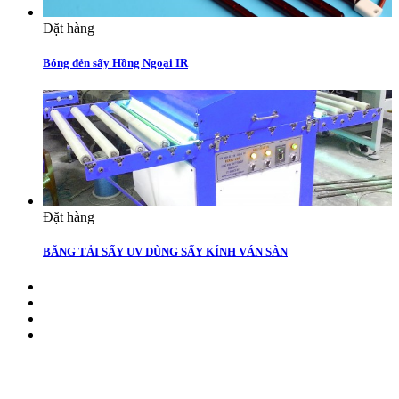
Đặt hàng
Bóng đẻn sấy Hồng Ngoại IR
Đặt hàng
BĂNG TẢI SẤY UV DÙNG SẤY KÍNH VÁN SÀN
CÔNG TY TNHH ĐẦU TƯ SẢN XUẤT TRƯỜNG
PHÚ