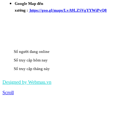
Google Map đến
xưởng :
https://goo.gl/maps/LvA9LZSVgYYWiPyQ8
Số người đang online
2
Số truy cập hôm nay
1121
Số truy cập tháng này
493070
Designed by Webmau.vn
Scroll