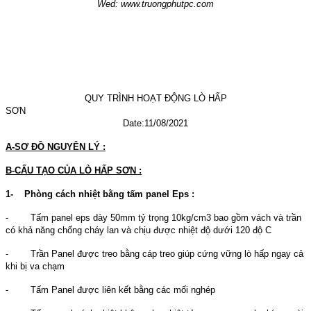
Wed: www.truongphutpc.com
QUY TRÌNH HOẠT ĐỘNG LÒ HẤP
SƠ
Date:11/08/2021
A-SƠ ĐỒ NGUYÊN LÝ :
B-CẤU TẠO CỦA LÒ HẤP SƠN :
1-
Phòng cách nhiệt bằng tấm panel Eps :
- Tấm panel eps dày 50mm tỷ trọng 10kg/cm3 bao gồm vách và trần
có khả năng chống cháy lan và chịu được nhiệt độ dưới 120 độ C
- Trần Panel được treo bằng cáp treo giúp cứng vững lò hấp ngay cả
khi bị va chạm
- Tấm Panel được liên kết bằng các mối nghép