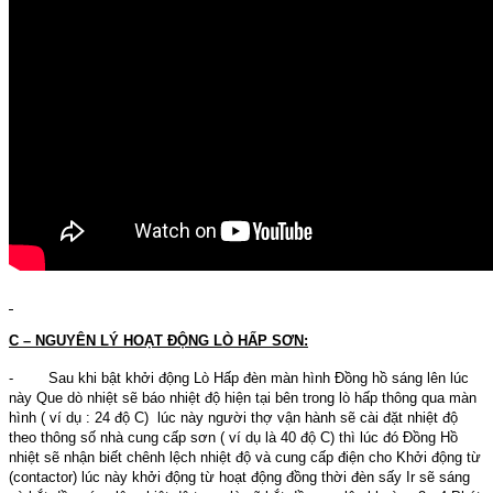
C – NGUYÊN LÝ HOẠT ĐỘNG LÒ HẤP SƠN:
- Sau khi bật khởi động Lò Hấp đèn màn hình Đồng hồ sáng lên lúc
này Que dò nhiệt sẽ báo nhiệt độ hiện tại bên trong lò hấp thông qua màn
hình ( ví dụ : 24 độ C) lúc này người thợ vận hành sẽ cài đặt nhiệt độ
theo thông số nhà cung cấp sơn ( ví dụ là 40 độ C) thì lúc đó Đồng Hồ
nhiệt sẽ nhận biết chênh lệch nhiệt độ và cung cấp điện cho Khởi động từ
(contactor) lúc này khởi động từ hoạt động đồng thời đèn sấy Ir sẽ sáng