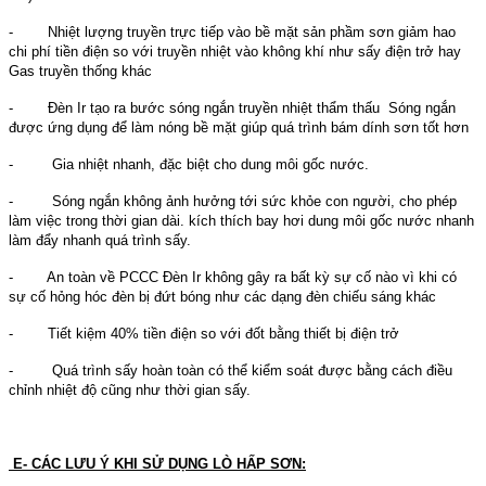
- Nhiệt lượng truyền trực tiếp vào bề mặt sản phầm sơn giảm hao
chi phí tiền điện so với truyền nhiệt vào không khí như sấy điện trở hay
Gas truyền thống khác
- Đèn Ir tạo ra bước sóng ngắn truyền nhiệt thẩm thấu Sóng ngắn
được ứng dụng để làm nóng bề mặt giúp quá trình bám dính sơn tốt hơn
- Gia nhiệt nhanh, đặc biệt cho dung môi gốc nước.
- Sóng ngắn không ảnh hưởng tới sức khỏe con người, cho phép
làm việc trong thời gian dài. kích thích bay hơi dung môi gốc nước nhanh
làm đẩy nhanh quá trình sấy.
- An toàn về PCCC Đèn Ir không gây ra bất kỳ sự cố nào vì khi có
sự cố hỏng hóc đèn bị đứt bóng như các dạng đèn chiếu sáng khác
- Tiết kiệm 40% tiền điện so với đốt bằng thiết bị điện trở
- Quá trình sấy hoàn toàn có thể kiểm soát được bằng cách điều
chỉnh nhiệt độ cũng như thời gian sấy.
E- CÁC LƯU Ý KHI SỬ DỤNG LÒ HẤP SƠN: