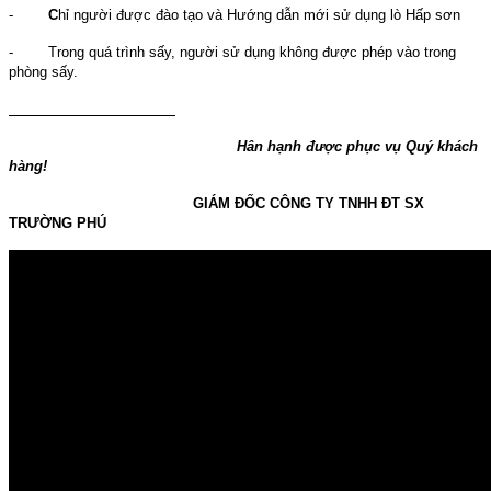
-
C
hỉ người được đào tạo và Hướng dẫn mới sử dụng lò Hấp sơn
- Trong quá trình sấy, người sử dụng không được phép vào trong
phòng sấy.
Hân hạnh được phục vụ Quý khách
hàng!
GIÁM ĐỐC CÔNG TY TNHH ĐT SX
TRƯỜNG PHÚ