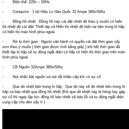
- Điện thế: 220v – 50Hz
- Contactor : 1 bộ Hiệu Ls Hàn Quốc 32 Ampe 380v/50hz
- Đồng hồ nhiệt : Đồng hồ này cài đặt nhiệt độ theo ý muốn có hiển
thị nhiệt độ cài đặt/ Thiết lập và Hiển thị nhiệt độ hiện tại bên trong lò hấp
có hiển thị màn hình phía ngoài
- Rờ le thời gian : Người vận hành có quyền cài đặt thời gian sấy
sơn theo ý muốn ( thời gian được tính bằng giây ) khi hết thời gian đã
thiết lập lò hấp sẽ tự động ngắt điện Lò hấp có hiển thị thời gian trên màn
hình phía ngoài
- CB Nguồn 32Ampe 380v/50hz
- Nút nhấn bật nguồn và nút tắt khần cấp khi có sự cố
- Que dò nhiệt bên trong lò hấp : Que dò này sẽ dò nhiệt bên trong lò
hấp và báo nhiệt qua đồng hồ nhiệt (Khi que dò nhiệt này bị hỏng hay gặp
sự cố thì ngay lập tức đồng hồ báo nhiệt sẽ báo lỗi và tự động ngắt điện
cung cấp cho đèn sấy Ir )