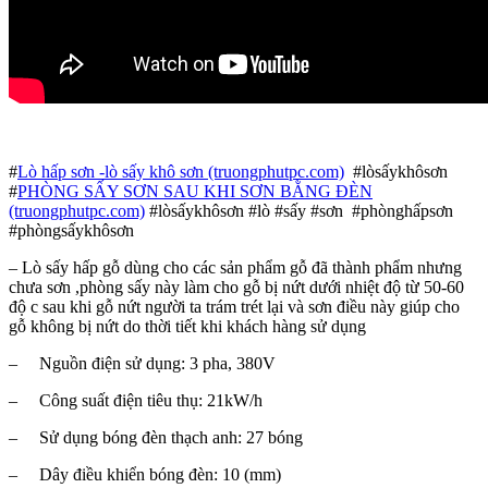
#
Lò hấp sơn -lò sấy khô sơn (truongphutpc.com)
#lòsấykhôsơn
#
PHÒNG SẤY SƠN SAU KHI SƠN BẰNG ĐÈN
(truongphutpc.com)
#lòsấykhôsơn #lò #sấy #sơn #phònghấpsơn
#phòngsấykhôsơn
– Lò sấy hấp gỗ dùng cho các sản phẩm gỗ đã thành phẩm nhưng
chưa sơn ,phòng sấy này làm cho gỗ bị nứt dưới nhiệt độ từ 50-60
độ c sau khi gỗ nứt người ta trám trét lại và sơn điều này giúp cho
gỗ không bị nứt do thời tiết khi khách hàng sử dụng
– Nguồn điện sử dụng: 3 pha, 380V
– Công suất điện tiêu thụ: 21kW/h
– Sử dụng bóng đèn thạch anh: 27 bóng
– Dây điều khiển bóng đèn: 10 (mm)