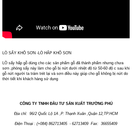
LÒ SẤY KHÔ SƠN -LÒ HẤP KHÔ SƠN
LÒ sấy hấp gỗ dùng cho các sản phẩm gỗ đã thành phẩm nhưng chưa
sơn ,phòng sấy này làm cho gỗ bị nứt dưới nhiệt độ từ 50-60 độ c sau khi
gỗ nứt người ta trám trét lại và sơn điều này giúp cho gỗ không bị nứt do
thời tiết khi khách hàng sử dụng
CÔNG TY TNHH ĐẦU TƯ SẢN XUẤT TRƯỜNG PHÚ
Địa chỉ: 96/2 Quốc Lộ 1A ,P. Thạnh Xuân ,Quận 12,TP.HCM
Điện Thoại : (+084) 862713405 - 62713409 Fax: 36655409