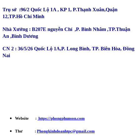
Trụ sở :96/2 Quốc Lộ 1A , KP 1, P.Thạnh Xuân,Quận
12,TP.Hồ Chí Minh
Nhà Xưởng : B207E nguyễn Chí ,P. Bình Nhâm ,TP.Thuận
An ,Bình Dương
CN 2 : 36/5/26 Quốc Lộ 1A,P. Long Bình, TP. Biên Hòa, Đồng
Nai
Kinh Doanh : 0932 179 720
Phản ánh - Khiếu nại Hotline : 0934 863 027
Bảo Hành - Bảo Trì : 0702 301 145
Website :
https://phongphunson.com
Thư :
Phongkinhdoanhtpc@gmail.com