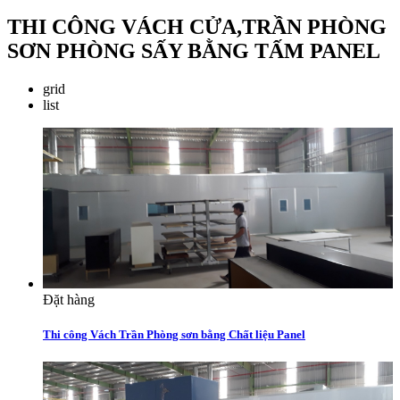
THI CÔNG VÁCH CỬA,TRẦN PHÒNG
SƠN PHÒNG SẤY BẰNG TẤM PANEL
grid
list
Đặt hàng
Thi công Vách Trần Phòng sơn bằng Chất liệu Panel