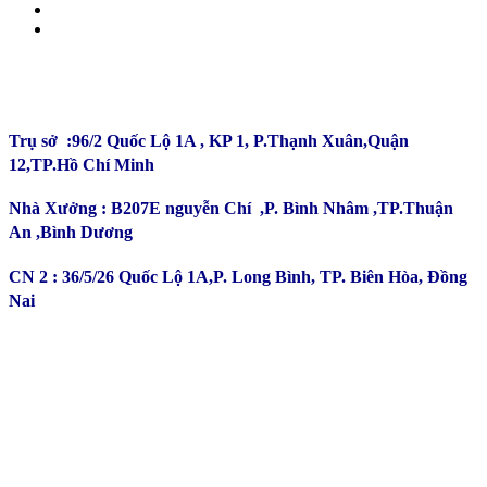
CÔNG TY TNHH ĐẦU TƯ SẢN XUẤT TRƯỜNG
PHÚ
Trụ sở :96/2 Quốc Lộ 1A , KP 1, P.Thạnh Xuân,Quận
12,TP.Hồ Chí Minh
Nhà Xưởng : B207E nguyễn Chí ,P. Bình Nhâm ,TP.Thuận
An ,Bình Dương
CN 2 : 36/5/26 Quốc Lộ 1A,P. Long Bình, TP. Biên Hòa, Đồng
Nai
Kinh Doanh : 0932 179 720
Phản ánh - Khiếu nại Hotline : 0934 863 027
Bảo Hành - Bảo Trì : 0702 301 145