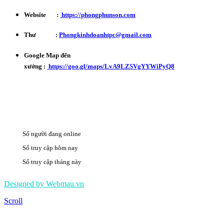
Website :
https://phongphunson.com
Thư :
Phongkinhdoanhtpc@gmail.com
Google Map đến
xưởng :
https://goo.gl/maps/LvA9LZSVgYYWiPyQ8
Số người đang online
6
Số truy cập hôm nay
730
Số truy cập tháng này
492679
Designed by Webmau.vn
Scroll