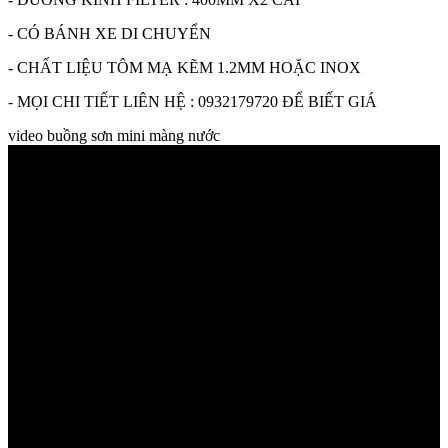
- CÓ BÁNH XE DI CHUYỂN
- CHẤT LIỆU TÔM MẠ KẼM 1.2MM HOẶC INOX
- MỌI CHI TIẾT LIÊN HỆ : 0932179720 ĐỂ BIẾT GIÁ
video buồng sơn mini màng nước