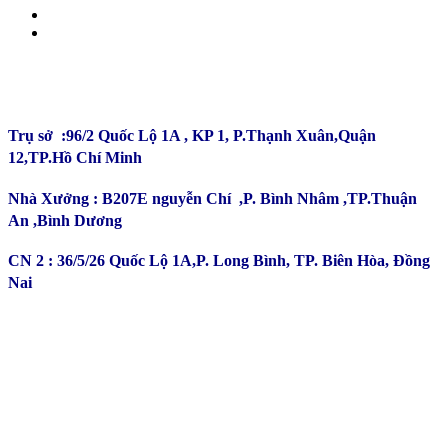
CÔNG TY TNHH ĐẦU TƯ SẢN XUẤT TRƯỜNG
PHÚ
Trụ sở :96/2 Quốc Lộ 1A , KP 1, P.Thạnh Xuân,Quận
12,TP.Hồ Chí Minh
Nhà Xưởng : B207E nguyễn Chí ,P. Bình Nhâm ,TP.Thuận
An ,Bình Dương
CN 2 : 36/5/26 Quốc Lộ 1A,P. Long Bình, TP. Biên Hòa, Đồng
Nai
Kinh Doanh : 0932 179 720
Phản ánh - Khiếu nại Hotline : 0934 863 027
Bảo Hành - Bảo Trì : 0702 301 145