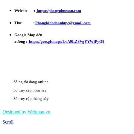
Website :
https://phongphunson.com
Thư :
Phongkinhdoanhtpc@gmail.com
Google Map đến
xưởng :
https://goo.gl/maps/LvA9LZSVgYYWiPyQ8
Số người đang online
9
Số truy cập hôm nay
2550
Số truy cập tháng này
500004
Designed by Webmau.vn
Scroll