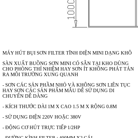
MÁY HÚT BỤI SƠN FILTER TĨNH ĐIỆN MINI DẠNG KHÔ
SÀN XUẤT BUỒNG SƠN MINI CÓ SẴN TẠI KHO DÙNG
CHO PHÒNG THÍ NHIỆM HAY SƠN ÍT KHÔNG PHÁT TÁN
RA MÔI TRƯỜNG XUNG QUANH
- SƠN CÁC SẢN PHẦM NHỎ VÀ KHÔNG SƠN LIÊN TỤC
HAY SƠN CÁC SẢN PHẨM MẪU DỄ SỬ DỤNG DI
CHUYỂN DỄ DÀNG
- KÍCH THƯỚC DÀI 1M X CAO 1.5 M X RỘNG 0.8M
- SỬ DỤNG ĐIỆN 220V HOẶC 380V
- ĐỘNG CƠ HÚT TRỰC TIẾP 1/2HP
- ĐƯỜNG KÌNH FILTER : 400MM X2 CÁI