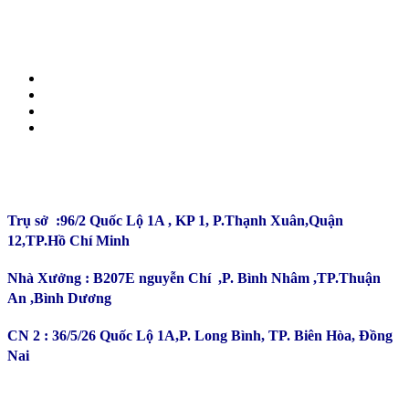
CÔNG TY TNHH ĐẦU TƯ SẢN XUẤT TRƯỜNG
PHÚ
Trụ sở :96/2 Quốc Lộ 1A , KP 1, P.Thạnh Xuân,Quận
12,TP.Hồ Chí Minh
Nhà Xưởng : B207E nguyễn Chí ,P. Bình Nhâm ,TP.Thuận
An ,Bình Dương
CN 2 : 36/5/26 Quốc Lộ 1A,P. Long Bình, TP. Biên Hòa, Đồng
Nai
Kinh Doanh : 0932 179 720