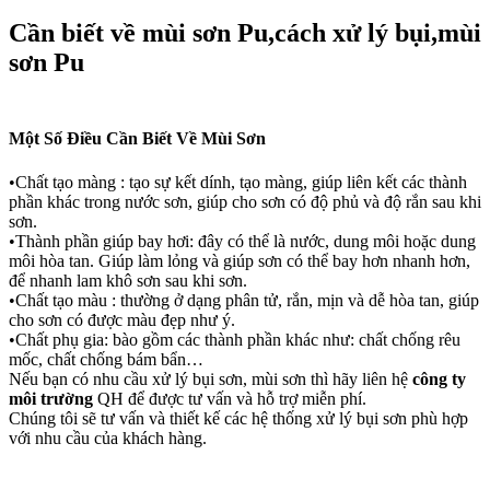
Cần biết về mùi sơn Pu,cách xử lý bụi,mùi
sơn Pu
Một Số Điều Cần Biết Về Mùi Sơn
•Chất tạo màng : tạo sự kết dính, tạo màng, giúp liên kết các thành
phần khác trong nước sơn, giúp cho sơn có độ phủ và độ rắn sau khi
sơn.
•Thành phần giúp bay hơi: đây có thể là nước, dung môi hoặc dung
môi hòa tan. Giúp làm lỏng và giúp sơn có thể bay hơn nhanh hơn,
để nhanh lam khô sơn sau khi sơn.
•Chất tạo màu : thường ở dạng phân tử, rắn, mịn và dễ hòa tan, giúp
cho sơn có được màu đẹp như ý.
•Chất phụ gia: bào gồm các thành phần khác như: chất chống rêu
mốc, chất chống bám bẩn…
Nếu bạn có nhu cầu xử lý bụi sơn, mùi sơn thì hãy liên hệ
công ty
môi trường
QH để được tư vấn và hỗ trợ miễn phí.
Chúng tôi sẽ tư vấn và thiết kế các hệ thống xử lý bụi sơn phù hợp
với nhu cầu của khách hàng.