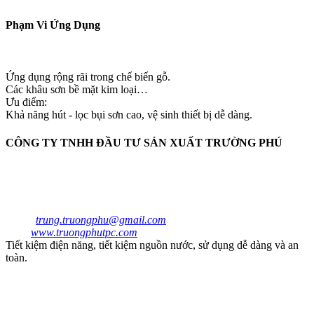
Phạm Vi Ứng Dụng
Ứng dụng rộng rãi trong chế biến gỗ.
Các khâu sơn bề mặt kim loại…
Ưu điểm:
Khả năng hút - lọc bụi sơn cao, vệ sinh thiết bị dễ dàng.
CÔNG TY TNHH ĐẦU TƯ SẢN XUẤT TRƯỜNG PHÚ
Địa Chỉ : 2535/1B Quốc Lộ 1A ,Khu Phố 4 ,Phường An Phú
đông,Quận 12,TP.HCM
Điện thoại:
(084) 862713405 -
62713409 Hotline 0
932.179.720 - 0932 179 720
Email:
trung.truongphu@gmail.com
,Phongkinhdoanhtpc@gmail.co
Wed:
www.truongphutpc.com
Tiết kiệm điện năng, tiết kiệm nguồn nước, sử dụng dễ dàng và an
toàn.