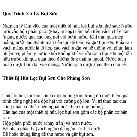
Quy Trình Xử Lý Bụi Sơn
Nguyên lý làm việc của một thiết bị hút, lọc bụi sơn như sau: Nước
tưới vào hộp phân phối (khay, máng) nằm bên trên vách chảy tràn
(màng nước) qua các ống nối với bơm nước. Khi tràn qua mép
máng, nước tạo thành màn liên tục để bám và giữ bụi sơn. Phía sau
vách màng nước là tổ hợp các vách ngăn và hệ thống vòi phun làm
nhiệm vụ phân ly nước khỏi không khí và rửa sạch bụi sơn một lần
nữa trước khi qua quạt theo đường ống thải ra ngoài. Nước tuần
hoàn được bơm lại vào máng. Nước sạch được thay theo chu kỳ.
Thiết Bị Hút Lọc Bụi Sơn Cho Phòng Sơn
Thiết bị hút, lọc bụi sơn là một buồng kín, trong đó thực hiện quá
trình công nghệ tỏa độc hại với cường độ lớn. Vị trí thao tác của
công nhân có thể ở bên ngoài hoặc bên trong buồng.
Cấu tạo của một thiết bị hút, lọc bụi sơn gồm các bộ phận cơ bản
sau:
Hộp phân phối nước (chảy tràn) và màn nước.
Bộ phận phân ly (vách ngăn) để ngăn các hạt nước.
Bể hoặc thùng lắng để thu nước và giữ bụi sơn.