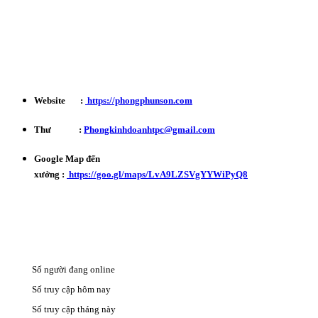
Phản ánh - Khiếu nại Hotline : 0934 863 027
Bảo Hành - Bảo Trì : 0702 301 145
Website :
https://phongphunson.com
Thư :
Phongkinhdoanhtpc@gmail.com
Google Map đến
xưởng :
https://goo.gl/maps/LvA9LZSVgYYWiPyQ8
Số người đang online
16
Số truy cập hôm nay
149
Số truy cập tháng này
493570