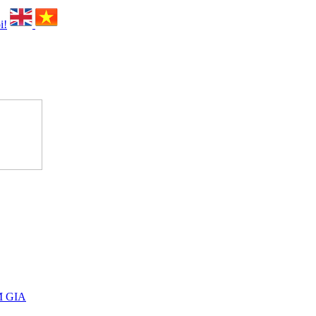
i!
M GIA