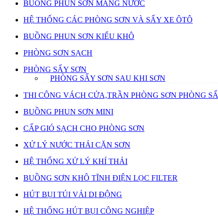
BUỒNG PHUN SƠN MÀNG NƯỚC
HỆ THỐNG CÁC PHÒNG SƠN VÀ SẤY XE ÔTÔ
BUỒNG PHUN SƠN KIỂU KHÔ
PHÒNG SƠN SẠCH
PHÒNG SẤY SƠN
PHÒNG SẤY SƠN SAU KHI SƠN
THI CÔNG VÁCH CỬA,TRẦN PHÒNG SƠN PHÒNG S
BUỒNG PHUN SƠN MINI
CẤP GIÓ SẠCH CHO PHÒNG SƠN
XỬ LÝ NƯỚC THẢI CẶN SƠN
HỆ THỐNG XỬ LÝ KHÍ THẢI
BUỒNG SƠN KHÔ TĨNH ĐIỆN LỌC FILTER
HÚT BỤI TÚI VẢI DI ĐỘNG
HỆ THỐNG HÚT BỤI CÔNG NGHIỆP