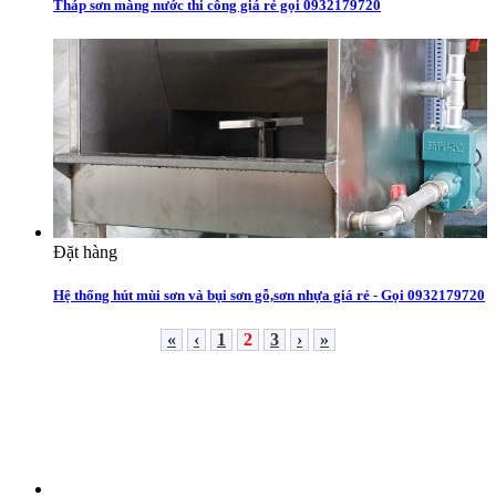
Tháp sơn màng nước thi công giá rẻ gọi 0932179720
Đặt hàng
Hệ thống hút mùi sơn và bụi sơn gỗ,sơn nhựa giá rẻ - Gọi 0932179720
«
‹
1
2
3
›
»