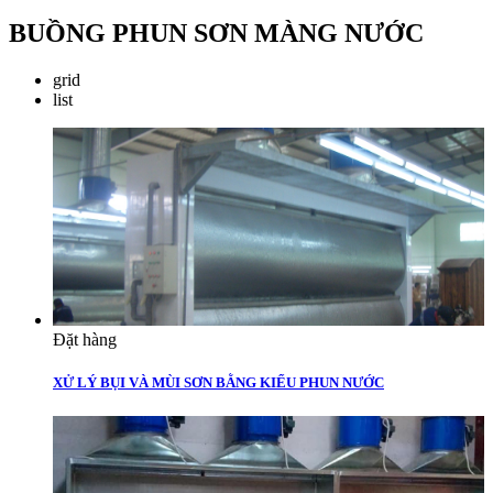
BUỒNG PHUN SƠN MÀNG NƯỚC
grid
list
Đặt hàng
XỬ LÝ BỤI VÀ MÙI SƠN BẰNG KIỂU PHUN NƯỚC