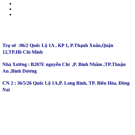
CÔNG TY TNHH ĐẦU TƯ SẢN XUẤT TRƯỜNG
PHÚ
Trụ sở :96/2 Quốc Lộ 1A , KP 1, P.Thạnh Xuân,Quận
12,TP.Hồ Chí Minh
Nhà Xưởng : B207E nguyễn Chí ,P. Bình Nhâm ,TP.Thuận
An ,Bình Dương
CN 2 : 36/5/26 Quốc Lộ 1A,P. Long Bình, TP. Biên Hòa, Đồng
Nai
Kinh Doanh : 0932 179 720
Phản ánh - Khiếu nại Hotline : 0934 863 027
Bảo Hành - Bảo Trì : 0702 301 145