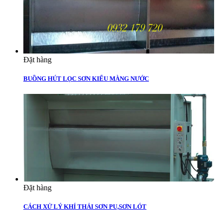
Đặt hàng
BUỒNG HÚT LỌC SƠN KIỂU MÀNG NƯỚC
Đặt hàng
CÁCH XỬ LÝ KHÍ THẢI SƠN PU,SƠN LÓT