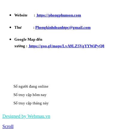
Website :
https://phongphunson.com
Thư :
Phongkinhdoanhtpc@gmail.com
Google Map đến
xưởng :
https://goo.gl/maps/LvA9LZSVgYYWiPyQ8
Số người đang online
13
Số truy cập hôm nay
2147
Số truy cập tháng này
499601
Designed by Webmau.vn
Scroll