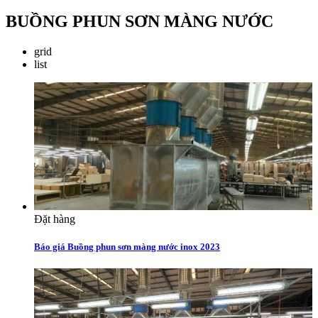
BUỒNG PHUN SƠN MÀNG NƯỚC
grid
list
Đặt hàng
Báo giá Buồng phun sơn màng nước inox 2023