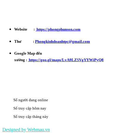
Bảo Hành - Bảo Trì : 0702 301 145
Website :
https://phongphunson.com
Thư :
Phongkinhdoanhtpc@gmail.com
Google Map đến
xưởng :
https://goo.gl/maps/LvA9LZSVgYYWiPyQ8
Số người đang online
20
Số truy cập hôm nay
3515
Số truy cập tháng này
500969
Designed by Webmau.vn