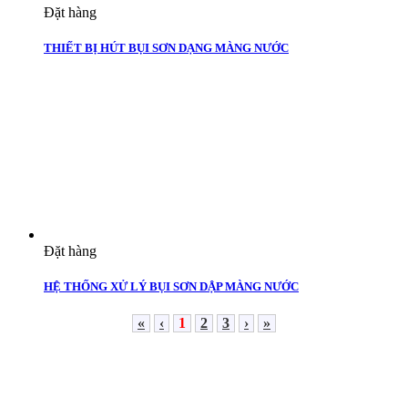
Đặt hàng
THIẾT BỊ HÚT BỤI SƠN DẠNG MÀNG NƯỚC
Đặt hàng
HỆ THỐNG XỬ LÝ BỤI SƠN DẬP MÀNG NƯỚC
«
‹
1
2
3
›
»