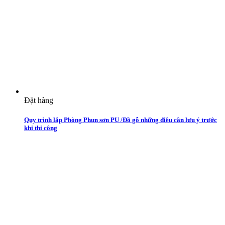
Đặt hàng
Quy trình lắp Phòng Phun sơn PU /Đồ gỗ những điều cần lưu ý trước
khi thi công