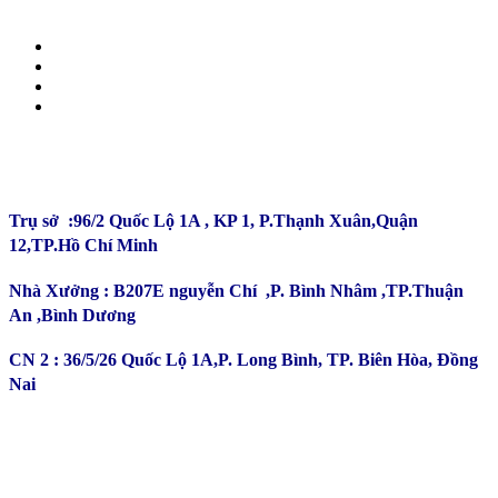
CÔNG TY TNHH ĐẦU TƯ SẢN XUẤT TRƯỜNG
PHÚ
Trụ sở :96/2 Quốc Lộ 1A , KP 1, P.Thạnh Xuân,Quận
12,TP.Hồ Chí Minh
Nhà Xưởng : B207E nguyễn Chí ,P. Bình Nhâm ,TP.Thuận
An ,Bình Dương
CN 2 : 36/5/26 Quốc Lộ 1A,P. Long Bình, TP. Biên Hòa, Đồng
Nai
Kinh Doanh : 0932 179 720
Phản ánh - Khiếu nại Hotline : 0934 863 027