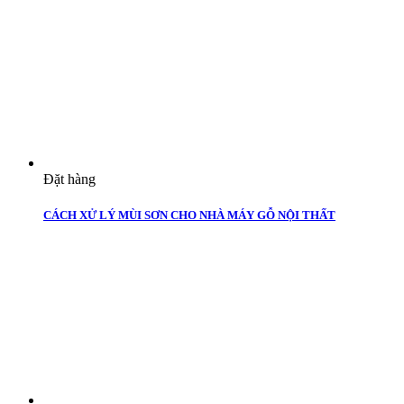
Đặt hàng
CÁCH XỬ LÝ MÙI SƠN CHO NHÀ MÁY GỖ NỘI THẤT