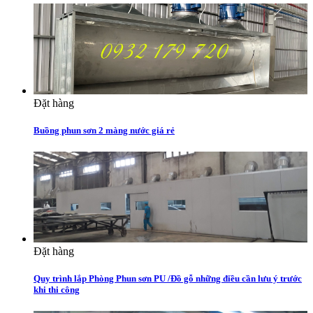
Đặt hàng
Buồng phun sơn 2 màng nước giá rẻ
Đặt hàng
Quy trình lắp Phòng Phun sơn PU /Đồ gỗ những điều cần lưu ý trước
khi thi công