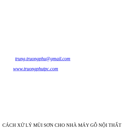
CÔNG TY TNHH ĐẦU TƯ SẢN XUẤT TRƯỜNG PHÚ
VPGD :
871 Thạnh Xuân 22,Phường Thạnh Xuân ,Quận
12,TP.HCM
Nhà Xưởng :
96/2 QL1A, Khu Phố 1,
Phường Thạnh Xuân,Quận
12,TP.HCM
Điện thoại:02862713405 -
02862713409 Hotline 0932.179.720 - 0932 179 720
Email:
trung.truongphu@gmail.com
Wed:
www.truongphutpc.com
CHI NHÁNH BÌNH DƯƠNG:
Nhà Xưởng:
Lô 39 Mỹ Phước Tân Vạn,Phường Định
Hòa,TP.Thủ Dầu Một,T.Bình Dương
Mobile:
0868129247
CÁCH XỬ LÝ MÙI SƠN CHO NHÀ MÁY GỖ NỘI THẤT