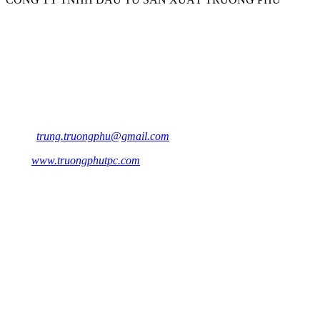
VPGD :
871 Thạnh Xuân 22,Phường Thạnh Xuân ,Quận
12,TP.HCM
Nhà Xưởng :
96/2 QL1A, Khu Phố 1,
Phường Thạnh Xuân,Quận
12,TP.HCM
Điện thoại:02862713405 -
02862713409 Hotline 0932.179.720 - 0932 179 720
Email:
trung.truongphu@gmail.com
Wed:
www.truongphutpc.com
CHI NHÁNH BÌNH DƯƠNG:
Nhà Xưởng:
Lô 39 Mỹ Phước Tân Vạn,Phường Định
Hòa,TP.Thủ Dầu Một,T.Bình Dương
Mobile:
0868129247