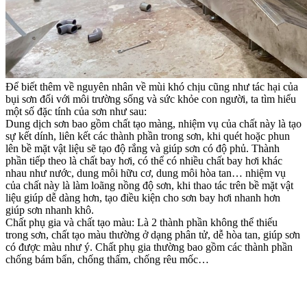
Để biết thêm về nguyên nhân về mùi khó chịu cũng như tác hại của
bụi sơn đối với môi trường sống và sức khỏe con người, ta tìm hiểu
một số đặc tính của sơn như sau:
Dung dịch sơn bao gồm chất tạo màng, nhiệm vụ của chất này là tạo
sự kết dính, liên kết các thành phần trong sơn, khi quét hoặc phun
lên bề mặt vật liệu sẽ tạo độ rắng và giúp sơn có độ phủ. Thành
phần tiếp theo là chất bay hơi, có thể có nhiều chất bay hơi khác
nhau như nước, dung môi hữu cơ, dung môi hòa tan… nhiệm vụ
của chất này là làm loãng nồng độ sơn, khi thao tác trên bề mặt vật
liệu giúp dễ dàng hơn, tạo điều kiện cho sơn bay hơi nhanh hơn
giúp sơn nhanh khô.
Chất phụ gia và chất tạo màu: Là 2 thành phần không thể thiếu
trong sơn, chất tạo màu thường ở dạng phân tử, dễ hòa tan, giúp sơn
có được màu như ý. Chất phụ gia thường bao gồm các thành phần
chống bám bẩn, chống thấm, chống rêu mốc…