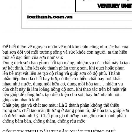
Để biết thêm về nguyên nhân về mùi khó chịu cũng như tác hại của
bụi sơn đối với môi trường sống và sức khỏe con người, ta tìm hiểu
một số đặc tính của sơn như sau:
Dung dịch sơn bao gồm chất tạo màng, nhiệm vụ của chất này là tạo
sự kết dính, liên kết các thành phần trong sơn, khi quét hoặc phun
lên bề mặt vật liệu sẽ tạo độ rắng và giúp sơn có độ phủ. Thành
phần tiếp theo là chất bay hơi, có thể có nhiều chất bay hơi khác
nhau như nước, dung môi hữu cơ, dung môi hòa tan… nhiệm vụ
của chất này là làm loãng nồng độ sơn, khi thao tác trên bề mặt vật
liệu giúp dễ dàng hơn, tạo điều kiện cho sơn bay hơi nhanh hơn
giúp sơn nhanh khô.
Chất phụ gia và chất tạo màu: Là 2 thành phần không thể thiếu
trong sơn, chất tạo màu thường ở dạng phân tử, dễ hòa tan, giúp sơn
có được màu như ý. Chất phụ gia thường bao gồm các thành phần
chống bám bẩn, chống thấm, chống rêu mốc
CÔNG TY TNHH ĐẦU TƯ SẢN XUẤT TRƯỜNG PHÚ