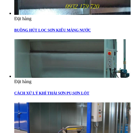
Đặt hàng
BUỒNG HÚT LỌC SƠN KIỂU MÀNG NƯỚC
Đặt hàng
CÁCH XỬ LÝ KHÍ THẢI SƠN PU,SƠN LÓT