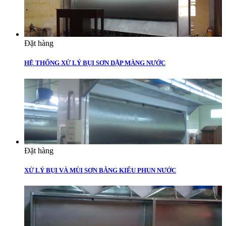
Đặt hàng
HỆ THỐNG XỬ LÝ BỤI SƠN DẬP MÀNG NƯỚC
Đặt hàng
XỬ LÝ BỤI VÀ MÙI SƠN BẰNG KIỂU PHUN NƯỚC