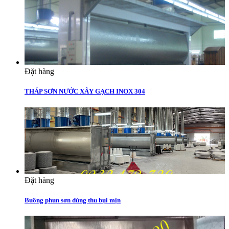
Đặt hàng
THÁP SƠN NƯỚC XÂY GẠCH INOX 304
Đặt hàng
Buồng phun sơn dùng thu bụi mịn